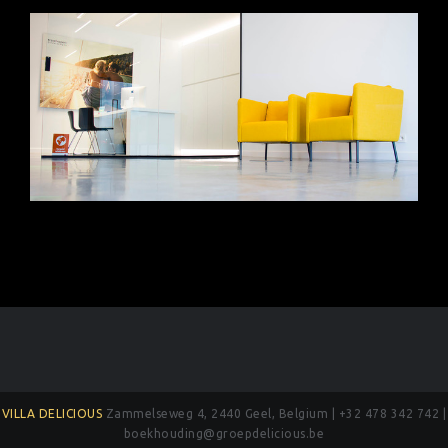
VILLA DELICIOUS
Zammelseweg 4, 2440 Geel, Belgium | +32 478 342 742 |
boekhouding@groepdelicious.be